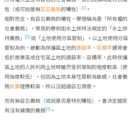
[1]
牲（或可說是無
容忍義務
的犧牲）
。
相對而言，有容忍義務的犧牲，學理稱為是「所有權的
社會義務」，常見的舉例如水土保持法規定的「水土保
[2]
持義務」
或「土地使用分區管制」。以土地使用分區
管制為例，被劃為保護區土地的
建蔽率
、
容積率
通常會
低於商業區或住宅區土地的建蔽率、容積率，此時保護
區土地的人民利用土地時雖然受到限制的程度較高（使
用強度較低），但因為土地本身性質較為敏感，社會義
務
負擔
理應較高，所以沒超過容忍限度。
而有無容忍義務（或說是否是特別犧牲），會決定國家
[3]
有沒有補償的義務
。