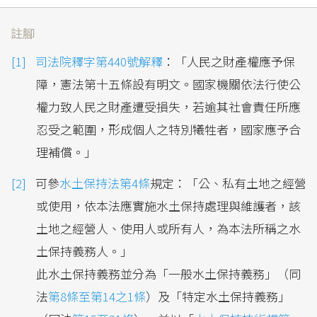
註腳
司法院釋字第440號解釋
：「人民之財產權應予保
障，憲法第十五條設有明文。國家機關依法行使公
權力致人民之財產遭受損失，若逾其社會責任所應
忍受之範圍，形成個人之特別犧牲者，國家應予合
理補償。」
可參
水土保持法第4條
規定：「公、私有土地之經營
或使用，依本法應實施水土保持處理與維護者，該
土地之經營人、使用人或所有人，為本法所稱之水
土保持義務人。」
此水土保持義務並分為「一般水土保持義務」（同
法
第8條至第14之1條
）及「特定水土保持義務」