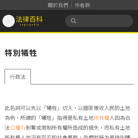
關於我們
作者群

法律百科 Legispedia
特別犧牲
行政法
此名詞可以先以「犧牲」切入，以國家徵收人民的土地
為例，所謂的「犧牲」指得是私有土地
所有權
人因為合
法
公權力
剝奪或限制所有權所造成的損失，而私有土地
所有權人並沒有容忍的社會義務，我們就稱為是特別犧