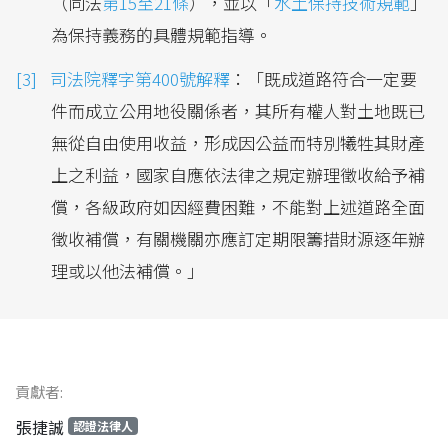
（同法
第15至21條
），並以「
水土保持技術規範
」
為保持義務的具體規範指導。
司法院釋字第400號解釋
：「既成道路符合一定要
件而成立公用地役關係者，其所有權人對土地既已
無從自由使用收益，形成因公益而特別犧牲其財產
上之利益，國家自應依法律之規定辦理徵收給予補
償，各級政府如因經費困難，不能對上述道路全面
徵收補償，有關機關亦應訂定期限籌措財源逐年辦
理或以他法補償。」
貢獻者:
張捷誠
認證法律人