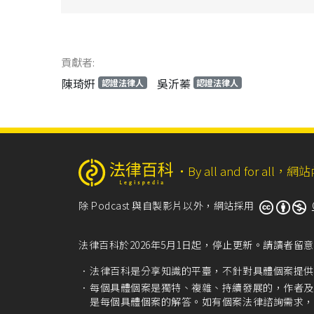
貢獻者:
陳琦姸
吳沂蓁
認證法律人
認證法律人
‧
By all and for a
除 Podcast 與自製影片以外，網站採用
法律百科於2026年5月1日起，停止更新。請讀者
法律百科是分享知識的平臺，不針對具體個案提供
每個具體個案是獨特、複雜、持續發展的，作者及
是每個具體個案的解答。如有個案法律諮詢需求，