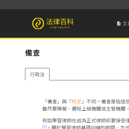
文

法律百科 Legispedia
備查
行政法
「備查」與「
核定
」不同。備查是指這
雖然要陳報、通知上級機關或主管機關
例如學習律師在成為正式律師前要接受
[2]
。關於學習律師基礎訓練的時間、方