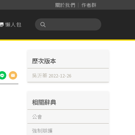
關於我們
作者群
懶人包

歷次版本
吳沂蓁
2022-12-26
相關辭典
公會
強制辯護