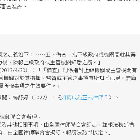
部審查准許。
詞之定義如下：……五、備查：指下級政府或機關間就其得
力後，陳報上級政府或主管機關知悉之謂。」
（2013/4/30）：「『備查』則係指對上級機關或主管機關有
主管機關對於其指揮、監督或主管之事項有所知悉已足，無庸
屬所報事項之生效要件。」
閱：楊舒婷（2022），《
如何成為正式律師？
》。
國律師聯合會辦理。
方式及其他相關事項，由全國律師聯合會訂定，並報法務部備
項，由全國律師聯合會擬訂，報請法務部核定。」