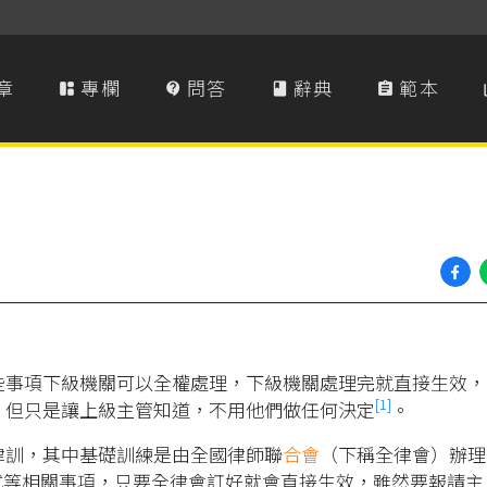
章
專欄
問答
辭典
範本




些事項下級機關可以全權處理，下級機關處理完就直接生效，
[1]
，但只是讓上級主管知道，不用他們做任何決定
。
律訓，其中基礎訓練是由全國律師聯
合會
（下稱全律會）辦理
式等相關事項，只要全律會訂好就會直接生效，雖然要報請主