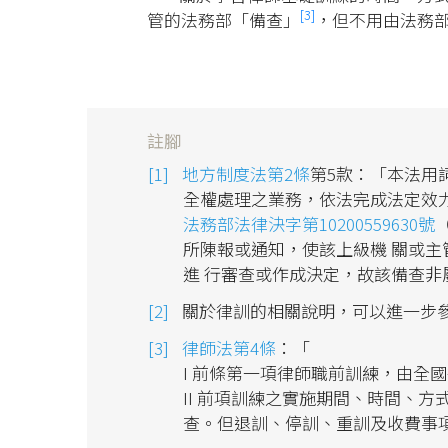
[3]
管的法務部「備查」
，但不用由法務
註腳
地方制度法第2條
第5款：「本法用
全權處理之業務，依法完成法定效
法務部法律決字第10200559630號
所陳報或通知，使該上級機 關或
進 行審查或作成決定，故該備查非
關於律訓的相關說明，可以進一步參
律師法第4條
：「
I 前條第一項律師職前訓練，由全
II 前項訓練之實施期間、時間、
查。但退訓、停訓、重訓及收費事