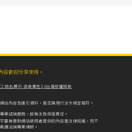
ll，網站內容歡迎分享使用。
CC姓名標示-非商業性3.0台灣授權條款
留意網站內容及援引資料，是否與現行法令規定相符。
專業諮詢服務，故無法負保證責任。
平臺無償對網站使用者提供的內容是法律知識，而不
敬請洽詢專業律師。