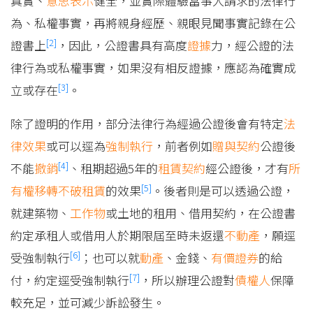
真實、
意思表示
健全，並實際體驗當事人請求的法律行
為、私權事實，再將親身經歷、親眼見聞事實記錄在公
[2]
證書上
，因此，公證書具有高度
證據
力，經公證的法
律行為或私權事實，如果沒有相反證據，應認為確實成
[3]
立或存在
。
除了證明的作用，部分法律行為經過公證後會有特定
法
律效果
或可以逕為
強制執行
，前者例如
贈與
契約
公證後
[4]
不能
撤銷
、租期超過5年的
租賃契約
經公證後，才有
所
[5]
有權移轉不破租賃
的效果
。後者則是可以透過公證，
就建築物、
工作物
或土地的租用、借用契約，在公證書
約定承租人或借用人於期限屆至時未返還
不動產
，願逕
[6]
受強制執行
；也可以就
動產
、金錢、
有價證券
的給
[7]
付，約定逕受強制執行
，所以辦理公證對
債權人
保障
較充足，並可減少訴訟發生。