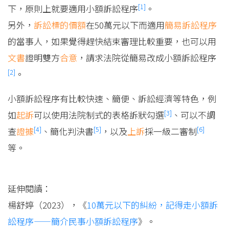
[1]
下，原則上就要適用小額訴訟程序
。
另外，
訴訟標的價額
在50萬元以下而適用
簡易訴訟程序
的當事人，如果覺得趕快結束審理比較重要，也可以用
文書
證明雙方
合意
，請求法院從簡易改成小額訴訟程序
[2]
。
小額訴訟程序有比較快速、簡便、訴訟經濟等特色，例
[3]
如
起訴
可以使用法院制式的表格訴狀勾選
、可以不調
[4]
[5]
[6]
查
證據
、簡化判決書
，以及
上訴
採一級二審制
等。
延伸閱讀：
楊舒婷（2023），《
10萬元以下的糾紛，記得走小額訴
訟程序——簡介民事小額訴訟程序
》。