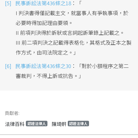
民事訴訟法第436條之18
：「
I 判決書得僅記載主文，就當事人有爭執事項，於
必要時得加記理由要領。
II 前項判決得於訴狀或言詞起訴筆錄上記載之。
III 前二項判決之記載得表格化，其格式及正本之製
作方式，由司法院定之。」
民事訴訟法第436條之30
：「對於小額程序之第二
審裁判，不得上訴或抗告。」
貢獻者:
法律百科
陳琦姸
認證法律人
認證法律人