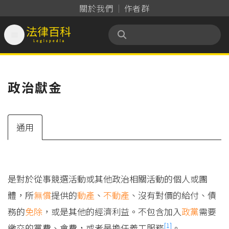
關於我們
作者群

法律百科 Legispedia
政治獻金
通用
是對於從事競選活動或其他政治相關活動的個人或團
體，所
無償
提供的
動產
、
不動產
、沒有對價的給付、債
務的
免除
，或是其他的經濟利益。不包含加入
政黨
需要
[1]
繳交的黨費、會費，或者是擔任義工服務
。