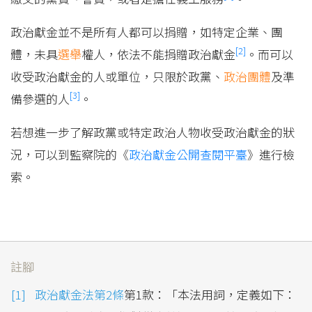
政治獻金並不是所有人都可以捐贈，如特定企業、團
[2]
體，未具
選舉
權人，依法不能捐贈政治獻金
。而可以
收受政治獻金的人或單位，只限於政黨、
政治團體
及準
[3]
備參選的人
。
若想進一步了解政黨或特定政治人物收受政治獻金的狀
況，可以到監察院的《
政治獻金公開查閱平臺
》進行檢
索。
註腳
政治獻金法第2條
第1款：「本法用詞，定義如下：