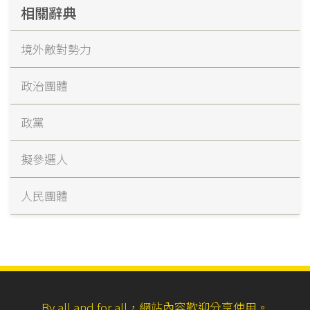
相關辭典
境外敵對勢力
政治團體
政黨
擬參選人
人民團體
By all and for all，網站內容歡迎分享使用。