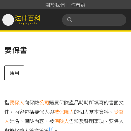
關於我們
作者群

法律百科 Legispedia
要保書
通用
指
要保人
向保險
公司
購買保險產品時時所填寫的書面文
件，內容包括要保人與
被保險人
的個人基本資料、
受益
人
姓名、保險內容、被
保險人
告知及聲明事項、要保人
[1]
與被保險人簽章等等
。