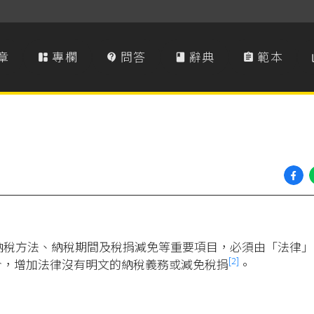
章
專欄
問答
辭典
範本




納稅方法、納稅期間及稅捐減免等重要項目，必須由「法律」
[2]
令，增加法律沒有明文的納稅義務或減免稅捐
。