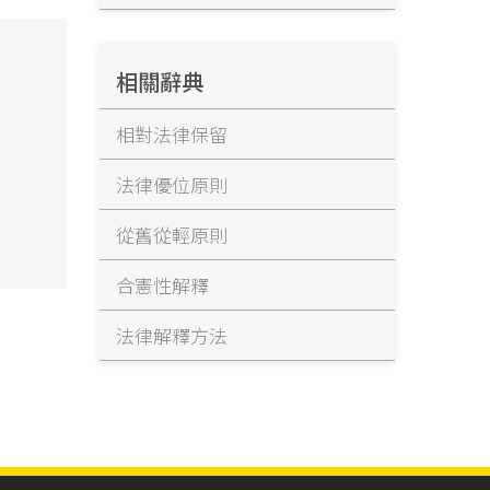
相關辭典
、
相對法律保留
法律優位原則
、
從舊從輕原則
」
合憲性解釋
法律解釋方法