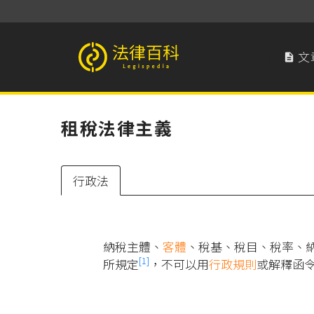
文

法律百科 Legispedia
租稅法律主義
行政法
納稅主體、
客體
、稅基、稅目、稅率、
[1]
所規定
，不可以用
行政規則
或解釋函