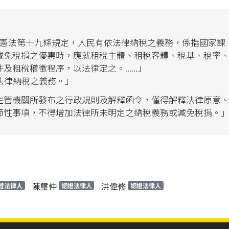
憲法第十九條規定，人民有依法律納稅之義務，係指國家課
減免稅捐之優惠時，應就租稅主體、租稅客體、稅基、稅率
租稅稽徵程序，以法律定之。......」
法律納稅之義務。」
主管機關所發布之行政規則及解釋函令，僅得解釋法律原意
節性事項，不得增加法律所未明定之納稅義務或減免稅捐。
陳璽仲
洪偉修
證法律人
認證法律人
認證法律人