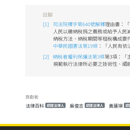
註腳
司法院釋字第640號解釋
理由書：「
人民以繳納稅捐之義務或給予人民
納稅方法、納稅期間等租稅構成要件及
中華民國憲法第19條
：「人民有依
納稅者權利保護法第3條
第3項：「
規範執行法律所必要之技術性、細
貢獻者:
法律百科
吳俊志
黃蓮瑛
認證法律人
認證法律人
認