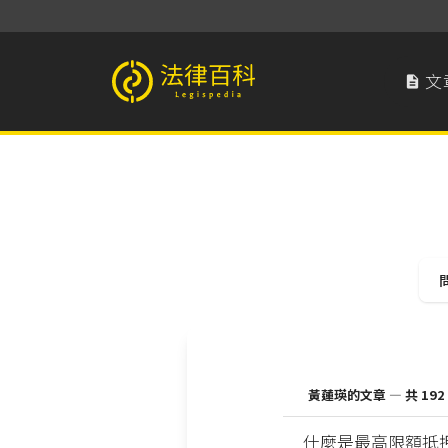
文

法律百科 Legispedia
黃蓮瑛的文章 — 共 192
什麼是最高限額抵