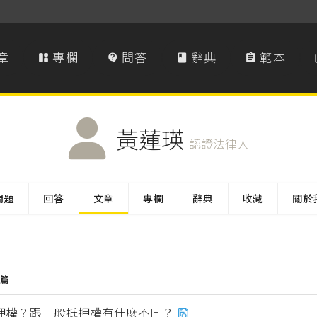
章
專欄
問答
辭典
範本




黃蓮瑛
認證法律人
問題
回答
文章
專欄
辭典
收藏
關於
 篇
押權？跟一般抵押權有什麼不同？