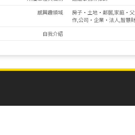
感興趣領域
房子‧土地‧鄰居,家庭‧父
作,公司‧企業‧法人,智慧
自我介紹