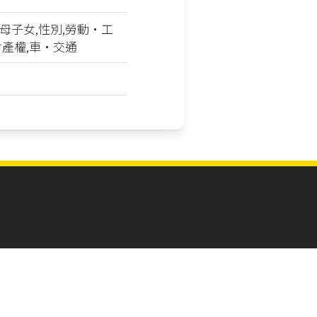
母子女,性別,勞動‧工
財產權,車‧交通