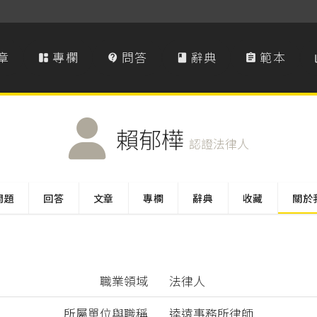
章
專欄
問答
辭典
範本




賴郁樺
認證法律人
問題
回答
文章
專欄
辭典
收藏
關於
職業領域
法律人
所屬單位與職稱
逵遠事務所律師