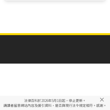
×
法律百科於2026年5月1日起，停止更新。
請讀者留意網站內容及援引資料，是否與現行法令規定相符。感謝。