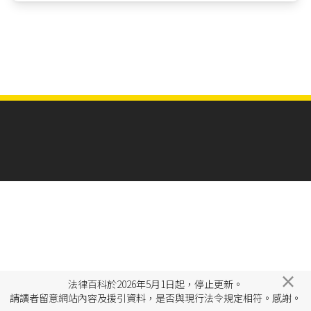
×
法律百科於2026年5月1日起，停止更新。
請讀者留意網站內容及援引資料，是否與現行法令規定相符。感謝。