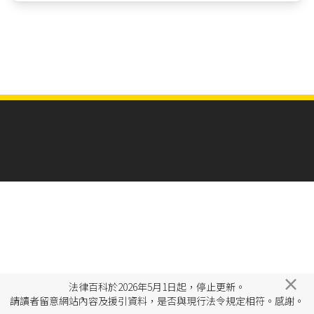
×
法律百科於2026年5月1日起，停止更新。
請讀者留意網站內容及援引資料，是否與現行法令規定相符。感謝。