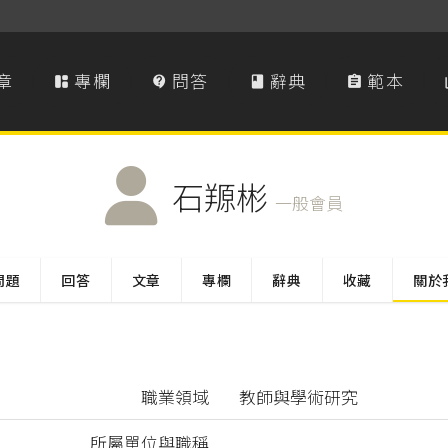
章
專欄
問答
辭典
範本




石羱彬
一般會員
問題
回答
文章
專欄
辭典
收藏
關於
職業領域
教師與學術研究
所屬單位與職稱