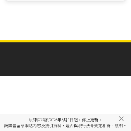
×
法律百科於2026年5月1日起，停止更新。
請讀者留意網站內容及援引資料，是否與現行法令規定相符。感謝。