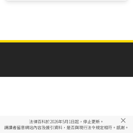
×
法律百科於2026年5月1日起，停止更新。
請讀者留意網站內容及援引資料，是否與現行法令規定相符。感謝。