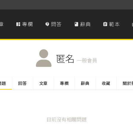
章
專欄
問答
辭典
範本




匿名
一般會員
問題
回答
文章
專欄
辭典
收藏
關於
目前沒有相關問題