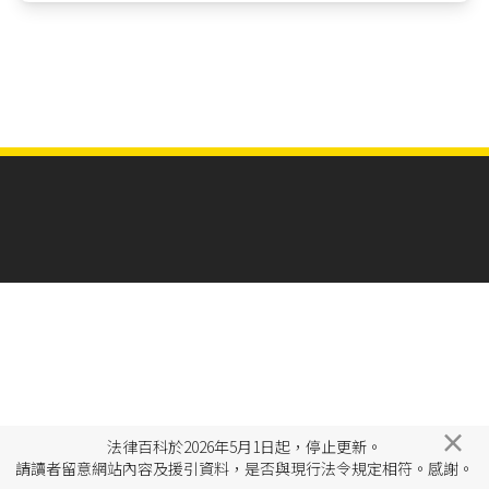
×
法律百科於2026年5月1日起，停止更新。
請讀者留意網站內容及援引資料，是否與現行法令規定相符。感謝。