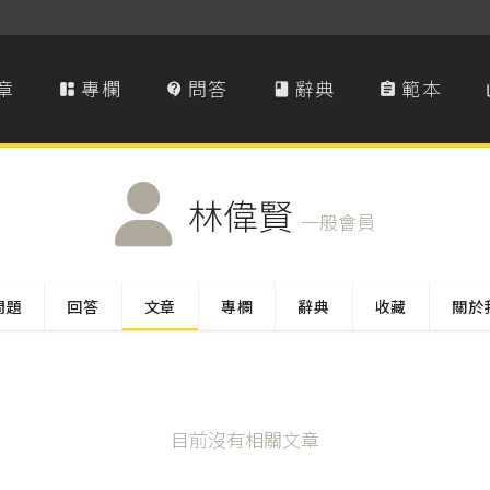
章
專欄
問答
辭典
範本




林偉賢
一般會員
問題
回答
文章
專欄
辭典
收藏
關於
目前沒有相關文章