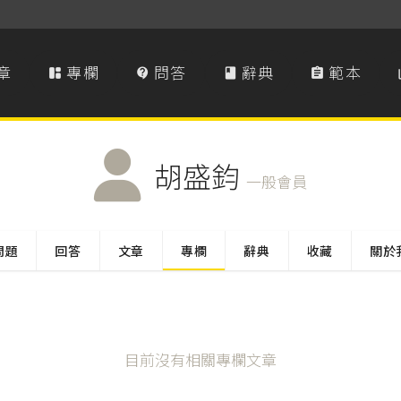
章
專欄
問答
辭典
範本




胡盛鈞
一般會員
問題
回答
文章
專欄
辭典
收藏
關於
目前沒有相關專欄文章