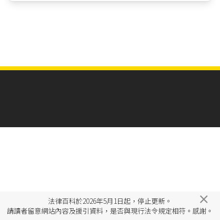
×
法律百科於2026年5月1日起，停止更新。
請讀者留意網站內容及援引資料，是否與現行法令規定相符。感謝。