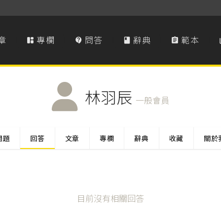
章
專欄
問答
辭典
範本




林羽辰
一般會員
問題
回答
文章
專欄
辭典
收藏
關於
目前沒有相關回答