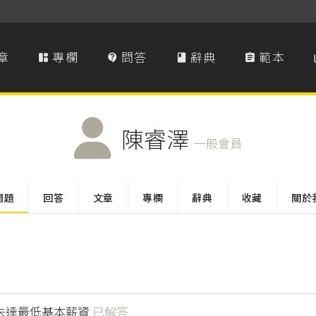
章
專欄
問答
辭典
範本




陳睿澤
一般會員
問題
回答
文章
專欄
辭典
收藏
關於
未達最低基本薪資
已解答