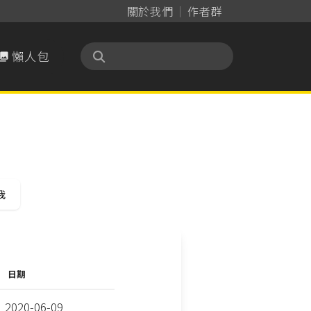
關於我們
作者群
懶人包

我
日期
2020-06-09