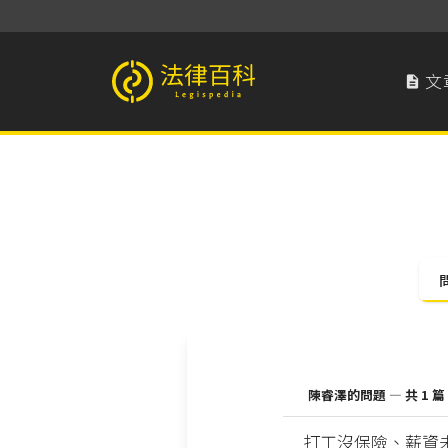
文

法律百科 Legispedia
陳睿澤的問題 — 共 1 篇
打工沒保險、薪資