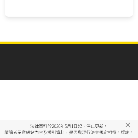
×
法律百科於2026年5月1日起，停止更新。
請讀者留意網站內容及援引資料，是否與現行法令規定相符。感謝。