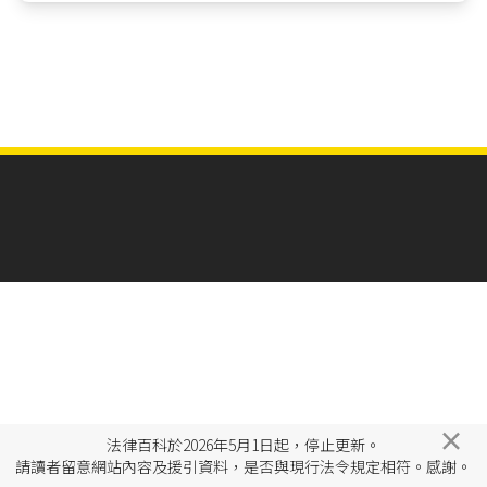
×
法律百科於2026年5月1日起，停止更新。
請讀者留意網站內容及援引資料，是否與現行法令規定相符。感謝。