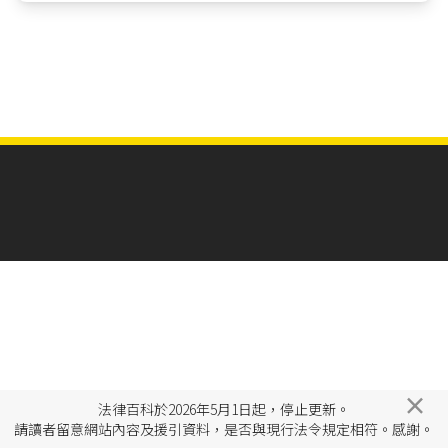
×
法律百科於2026年5月1日起，停止更新。
請讀者留意網站內容及援引資料，是否與現行法令規定相符。感謝。