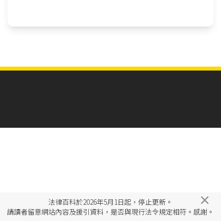
×
法律百科於2026年5月1日起，停止更新。
請讀者留意網站內容及援引資料，是否與現行法令規定相符。感謝。