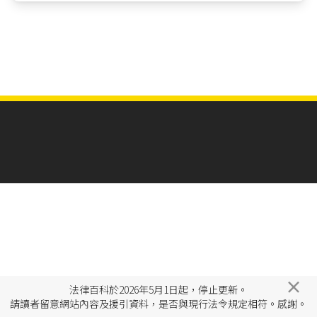
×
法律百科於2026年5月1日起，停止更新。
請讀者留意網站內容及援引資料，是否與現行法令規定相符。感謝。