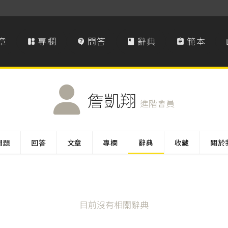
章
專欄
問答
辭典
範本




詹凱翔
進階會員
問題
回答
文章
專欄
辭典
收藏
關於
目前沒有相關辭典