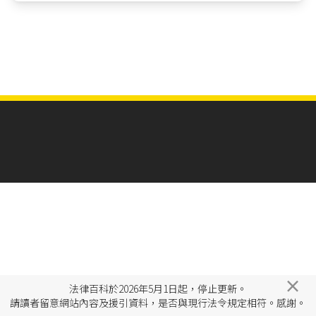
×
法律百科於2026年5月1日起，停止更新。
請讀者留意網站內容及援引資料，是否與現行法令規定相符。感謝。