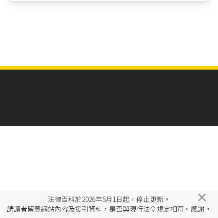
×
法律百科於2026年5月1日起，停止更新。
請讀者留意網站內容及援引資料，是否與現行法令規定相符。感謝。