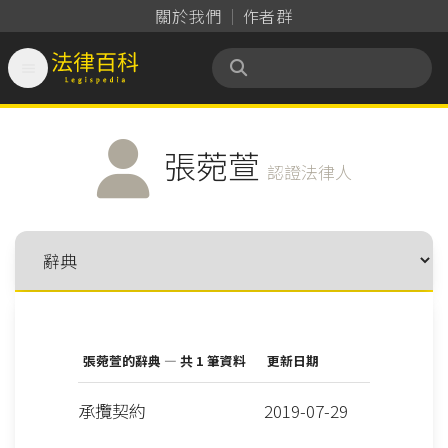
關於我們
作者群

法律百科 Legispedia
張菀萱
認證法律人
張菀萱的辭典 — 共 1 筆資料
更新日期
承攬契約
2019-07-29