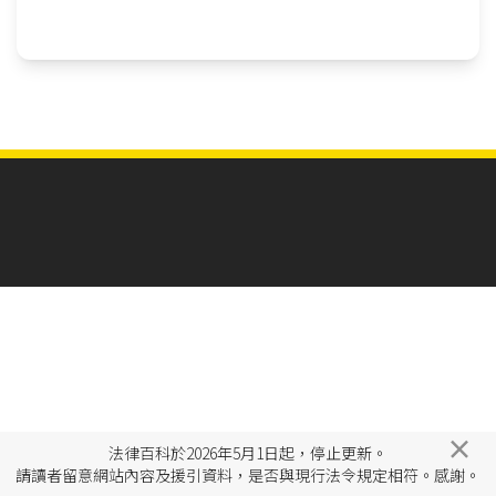
×
法律百科於2026年5月1日起，停止更新。
請讀者留意網站內容及援引資料，是否與現行法令規定相符。感謝。