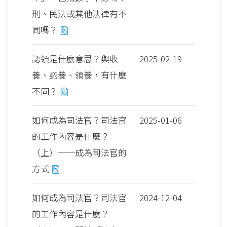
刑、民法或其他法律有不
同嗎？
認領是什麼意思？與收
2025-02-19
養、認養、領養，有什麼
不同？
如何成為司法官？司法官
2025-01-06
的工作內容是什麼？
（上）──成為司法官的
方式
如何成為司法官？司法官
2024-12-04
的工作內容是什麼？