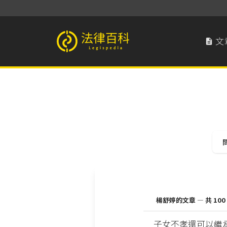
文

法律百科 Legispedia
楊舒婷的文章 — 共 100
子女不孝還可以繼