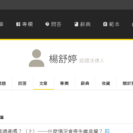
章
專欄
問答
辭典
範本




楊舒婷
認證法律人
問題
回答
文章
專欄
辭典
收藏
關於
 篇
承遺產嗎？（上）──什麼情況會喪失繼承權？