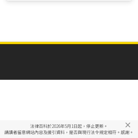
×
法律百科於2026年5月1日起，停止更新。
請讀者留意網站內容及援引資料，是否與現行法令規定相符。感謝。