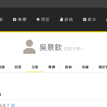
章
專欄
問答
辭典
範本




吳景欽
認證法律人
問題
回答
文章
專欄
辭典
收藏
關於
篇
合法？