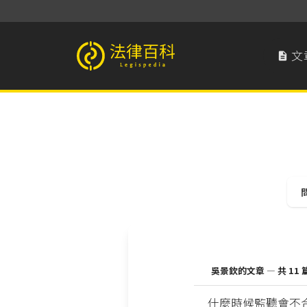
文

法律百科 Legispedia
吳景欽的文章 — 共 11 
什麼時候監聽會不