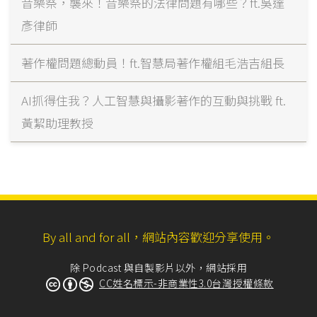
音樂祭，襲來！音樂祭的法律問題有哪些？ft.吳達
彥律師
著作權問題總動員！ft.智慧局著作權組毛浩吉組長
AI抓得住我？人工智慧與攝影著作的互動與挑戰 ft.
黃絜助理教授
By all and for all，網站內容歡迎分享使用。
除 Podcast 與自製影片以外，網站採用
CC姓名標示-非商業性3.0台灣授權條款