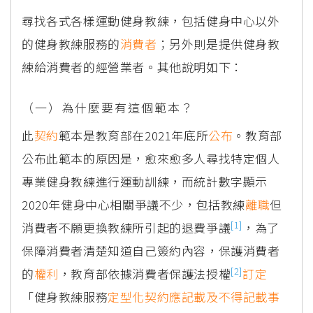
尋找各式各樣運動健身教練，包括健身中心以外
的健身教練服務的
消費者
；另外則是提供健身教
練給消費者的經營業者。其他說明如下：
（一）為什麼要有這個範本？
此
契約
範本是教育部在2021年底所
公布
。教育部
公布此範本的原因是，愈來愈多人尋找特定個人
專業健身教練進行運動訓練，而統計數字顯示
2020年健身中心相關爭議不少，包括教練
離職
但
[1]
消費者不願更換教練所引起的退費爭議
，為了
保障消費者清楚知道自己簽約內容，保護消費者
[2]
的
權利
，教育部依據消費者保護法授權
訂定
「健身教練服務
定型化契約
應記載及不得記載事