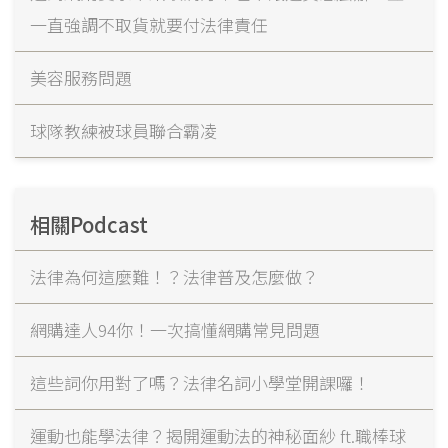
一直強調不取貨就要付法律責任
美容服務問題
球隊教練被球員聯合霸凌
相關Podcast
法律為何這麼難！？法律普及怎麼做？
網購達人94你！一次搞懂網購常見問題
這些詞你用對了嗎？法律名詞小學堂開課囉！
運動也能學法律？揭開運動法的神秘面紗 ft.職棒球