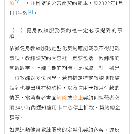
[3]
項
」，並且隨後公告此契約範本，於2022年1月
[4]
1日生效
。
（二）健身教練服務契約裡一定必須提到的事
項
依據健身教練服務定型化契約應記載及不得記載
事項，教練課契約內容裡一定要包括：教練課的
堂數數字、上課日期的期間，是採取一對一還是
一位教練對多位同學，若有指定特定教練則教練
姓名也要出現在契約裡，以及信用卡按月付款的
情況，當消費者書面
解除
或
終止
契約則經營者必
須24小時內通知信用卡中心停止扣款、契約總金
額等。
如果這類健身教練服務的定型化契約內容，違反