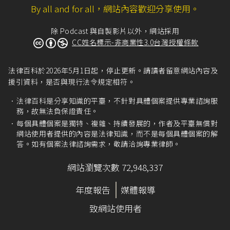
By all and for all，網站內容歡迎分享使用。
除 Podcast 與自製影片以外，網站採用
CC姓名標示-非商業性3.0台灣授權條款
法律百科於2026年5月1日起，停止更新。請讀者留意網站內容及
援引資料，是否與現行法令規定相符。
法律百科是分享知識的平臺，不針對具體個案提供專業諮詢服
務，故無法負保證責任。
每個具體個案是獨特、複雜、持續發展的，作者及平臺無償對
網站使用者提供的內容是法律知識，而不是每個具體個案的解
答。如有個案法律諮詢需求，敬請洽詢專業律師。
網站瀏覽次數 72,948,337
年度報告
媒體報導
致網站使用者