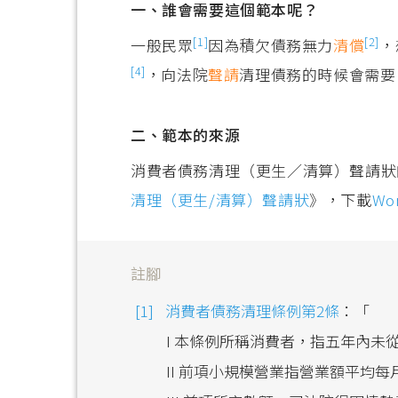
一、誰會需要這個範本呢？
[1]
[2]
一般民眾
因為積欠債務無力
清償
，
[4]
，向法院
聲請
清理債務的時候會需要
二、範本的來源
消費者債務清理（更生／清算）聲請狀
清理（更生/清算）聲請狀
》，下載
Wo
註腳
消費者債務清理條例第2條
：「
I 本條例所稱消費者，指五年內
II 前項小規模營業指營業額平均