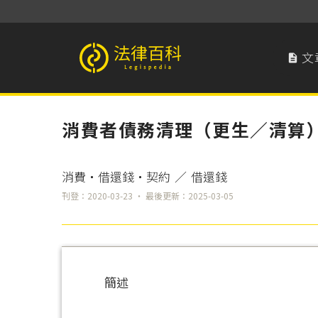
文

法律百科 Legispedia
消費者債務清理（更生／清算
消費‧借還錢‧契約
／
借還錢
刊登：2020-03-23 ‧ 最後更新：2025-03-05
簡述