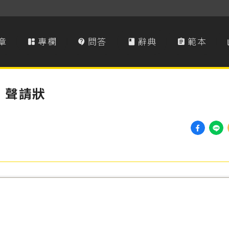
章
專欄
問答
辭典
範本




）聲請狀