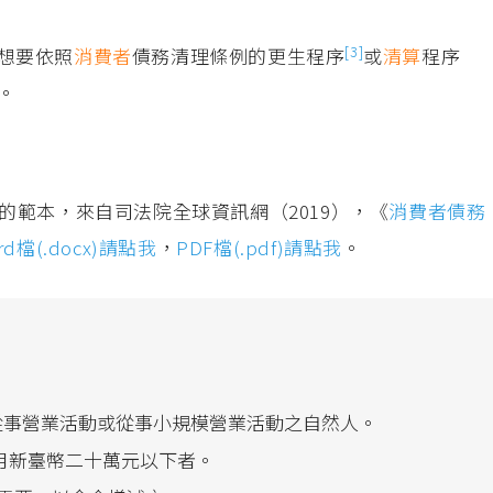
[3]
想要依照
消費者
債務清理條例的更生程序
或
清算
程序
。
的範本，來自司法院全球資訊網（2019），《
消費者債務
rd檔(.docx)請點我
，
PDF檔(.pdf)請點我
。
未從事營業活動或從事小規模營業活動之自然人。
每月新臺幣二十萬元以下者。