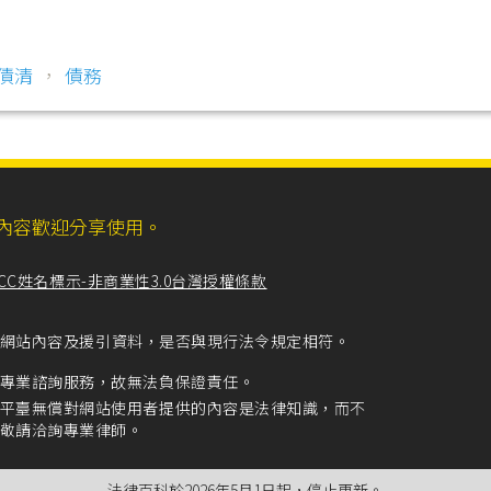
債清
，
債務
ll，網站內容歡迎分享使用。
CC姓名標示-非商業性3.0台灣授權條款
留意網站內容及援引資料，是否與現行法令規定相符。
專業諮詢服務，故無法負保證責任。
平臺無償對網站使用者提供的內容是法律知識，而不
敬請洽詢專業律師。
法律百科於2026年5月1日起，停止更新。