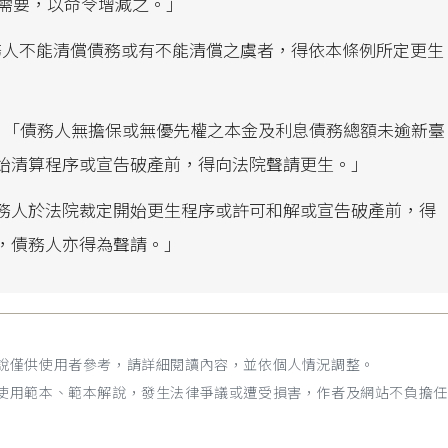
勢需要，以命令增減之。」
務人不能清償債務或有不能清償之虞者，得依本條例所定更生
：「債務人無擔保或無優先權之本金及利息債務總額未逾新臺
始清算程序或宣告破產前，得向法院聲請更生。」
務人於法院裁定開始更生程序或許可和解或宣告破產前，得
，債務人亦得為聲請。」
解說僅供使用者參考，請詳細閱讀內容，並依個人情況調整。
為使用範本、範本解說，發生法律爭議或遭受損害，作者及網站不負擔任