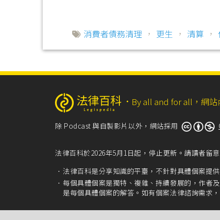
消費者債務清理
，
更生
，
清算
，
‧
By all and for a
除 Podcast 與自製影片以外，網站採用
法律百科於2026年5月1日起，停止更新。請讀者
法律百科是分享知識的平臺，不針對具體個案提供
每個具體個案是獨特、複雜、持續發展的，作者及
是每個具體個案的解答。如有個案法律諮詢需求，