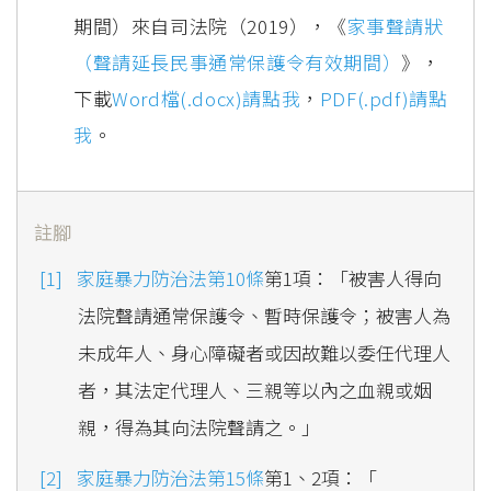
期間）來自司法院（2019），《
家事聲請狀
（聲請延長民事通常保護令有效期間）
》，
下載
Word檔(.docx)請點我
，
PDF(.pdf)請點
我
。
註腳
家庭暴力防治法第10條
第1項：「被害人得向
法院聲請通常保護令、暫時保護令；被害人為
未成年人、身心障礙者或因故難以委任代理人
者，其法定代理人、三親等以內之血親或姻
親，得為其向法院聲請之。」
家庭暴力防治法第15條
第1、2項：「