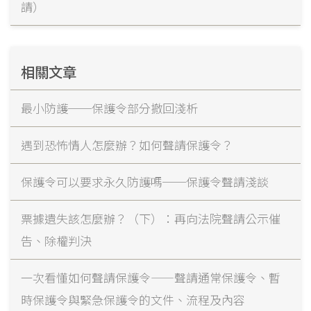
請）
相關文章
最小防護──保護令部分撤回淺析
遇到恐怖情人怎麼辦？如何聲請保護令？
保護令可以要求永久防護嗎──保護令聲請淺談
票據遺失該怎麼辦？（下）：再向法院聲請公示催
告、除權判決
一次看懂如何聲請保護令——聲請通常保護令、暫
時保護令與緊急保護令的文件、流程及內容