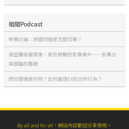
相關Podcast
時事討論：跨國同婚是怎麼回事？
親密關係變質後，那些噤聲的家暴事件──家暴法
與面臨的難題
問世間情是何物？如何處理EX的恐怖行為？
By all and for all，網站內容歡迎分享使用。