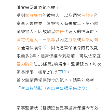
誰會需要這個範本呢？
受到
家庭暴力
的被害人，以及通常
保護令
的
當事人會需要。當被害人有未成年、身心障
礙被害人、因故難以
委任
代理人的情況時，
法定代理人
、三
親等
以內之
血親
或
姻親
可
聲
[1]
請
通常保護令
。因為通常保護令的有效期
限最多2年，通常保護令到期前，可以依家庭
暴力
防治
法15條第2項規定，聲請延長，每次
[2]
延長期限一樣是2年以下
。
首次聲請通常保護令的範本，請另外參考
「
家事聲請狀（聲請民事通常保護令）
」。
家事聲請狀（聲請延長民事通常保護令有效