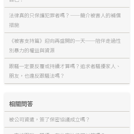
法律真的只保護犯罪者嗎？——簡介被害人的補償
措施
《被害支持篇》迎向再盛開的一天──陪伴走過性
別暴力的權益與資源
跟騷一定要反覆或持續才算嗎？追求者騷擾家人、
朋友，也違反跟騷法嗎？
相關問答
被公司資遣，簽了保密協議成立嗎？