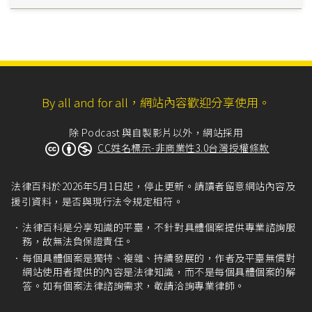
By all and for all，網站內容歡迎分享使用。
除 Podcast 與自製影片以外，網站採用
CC姓名標示-非商業性3.0台灣授權條款
法律百科於2026年5月1日起，停止更新。請讀者留意網站內容及
援引資料，是否與現行法令規定相符。
法律百科是分享知識的平臺，不針對具體個案提供專業諮詢服
務，故無法負保證責任。
每個具體個案是獨特、複雜、持續發展的，作者及平臺無償對
網站使用者提供的內容是法律知識，而不是每個具體個案的解
答。如有個案法律諮詢需求，敬請洽詢專業律師。