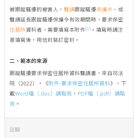
被跟蹤騷擾的被害人，
聲請
跟蹤騷擾
保護令
、或
聲請延長跟蹤騷擾保護令有效期間時，要求保密
[1]
住居所
資料者，需要填寫本附件
。填寫時請注
意填寫後，用信封裝訂密封。
二、範本的來源
跟蹤騷擾要求保密住居所資料聲請書，來自司法
院（2022），《
附件-要求保密住居所資料
》，下
載
Word檔（.doc）請點我
，
PDF檔（.pdf）請點
我
。
註腳