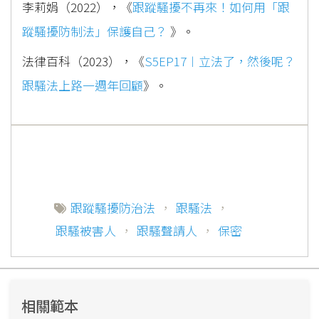
李莉娟（2022），《
跟蹤騷擾不再來！如何用「跟
蹤騷擾防制法」保護自己？
》。
法律百科（2023），《
S5EP17︱立法了，然後呢？
跟騷法上路一週年回顧
》。
跟蹤騷擾防治法
，
跟騷法
，
跟騷被害人
，
跟騷聲請人
，
保密
相關範本