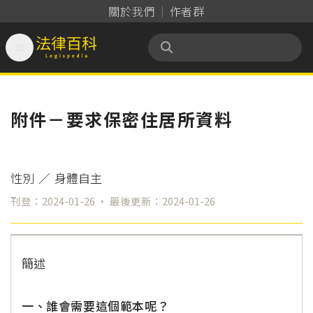
關於我們
作者群

法律百科 Legispedia
附件－要求保密住居所資料
性別
／
身體自主
刊登：2024-01-26 ‧ 最後更新：2024-01-26
簡述
一、誰會需要這個範本呢？