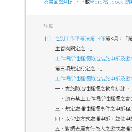
及書面聲明
》，下載
Word檔(.docx)
註腳
性別工作平等法第13條
第3項：「
主管機關定之。」
工作場所性騷擾防治措施申訴及懲
第三項規定訂定之。」
工作場所性騷擾防治措施申訴及懲
一、實施防治性騷擾之教育訓練。
二、頒布禁止工作場所性騷擾之書
三、規定處理性騷擾事件之申訴程
四、以保密方式處理申訴，並使申
五、對調查屬實行為人之懲戒處理