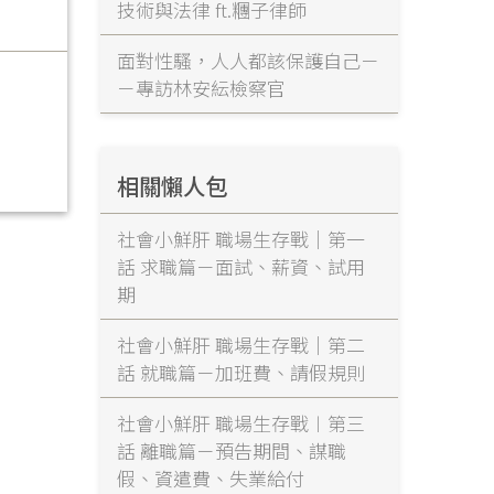
技術與法律 ft.糰子律師
面對性騷，人人都該保護自己－
－專訪林安紜檢察官
相關懶人包
社會小鮮肝 職場生存戰｜第一
話 求職篇－面試、薪資、試用
期
社會小鮮肝 職場生存戰｜第二
話 就職篇－加班費、請假規則
社會小鮮肝 職場生存戰︱第三
話 離職篇－預告期間、謀職
假、資遣費、失業給付