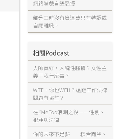
網路遊戲言語騷擾
部分工時沒有資遣費只有轉調或
自願離職。
相關Podcast
人帥真好，人醜性騷擾？女性主
義干我什麼事？
WTF！你也WFH？遠距工作法律
問題有哪些？
在#MeToo浪潮之後－－性別、
犯罪與法律
你的未來不是夢－－糅合商業、