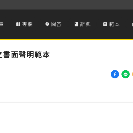
章
專欄
問答
辭典
範本




之書面聲明範本