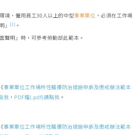
環境，僱用員工30人以上的中型
事業單位
，必須在工作場
[1]
明」
。
面聲明」時，可參考勞動部此範本。
《
事業單位工作場所性騷擾防治措施申訴及懲戒辦法範本
請點我
，
PDF檔(.pdf)請點我
。
《
事業單位工作場所性騷擾防治措施申訴及懲戒辦法範本