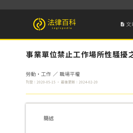
文

法律百科 Legispedia
事業單位禁止工作場所性騷擾
勞動‧工作
／
職場平權
刊登：2020-05-15 ‧ 最後更新：2024-02-20
簡述