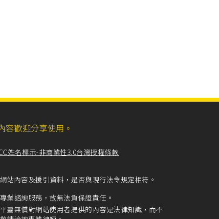
ll，網站內容歡迎分享使用。
CC姓名標示-非商業性3.0台灣授權條款
留意網站內容及援引資料，是否與現行法令規定相符。
專業諮詢服務，故無法負保證責任。
平臺無償對網站使用者提供的內容是法律知識，而不
敬請洽詢專業律師。