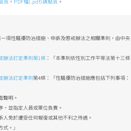
請點我
，
PDF檔(.pdf)請點我
。
第一項性騷擾防治措施、申訴及懲戒辦法之相關準則，由中央
戒辦法訂定準則第1條
：「本準則依性別工作平等法第十三條
戒辦法訂定準則
第4條：「性騷擾防治措施應包括下列事項：
面聲明。
序，並指定人員或單位負責。
訴人免於遭受任何報復或其他不利之待遇。
方式。」