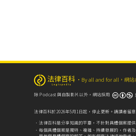
‧
By all and for a
除 Podcast 與自製影片以外，網站採用
法律百科於2026年5月1日起，停止更新。請讀者
法律百科是分享知識的平臺，不針對具體個案提供
每個具體個案是獨特、複雜、持續發展的，作者及
是每個具體個案的解答。如有個案法律諮詢需求，