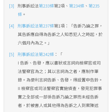
刑事訴訟法
第233條
第2項、
第234條
、
第235
條
。
刑事訴訟法第237條
第1項：「告訴乃論之罪，
其告訴應自得為告訴之人知悉犯人之時起，於
六個月內為之。」
刑事訴訟法第242條
：「
I 告訴、告發，應以書狀或言詞向檢察官或司
法警察官為之；其以言詞為之者，應制作筆
錄。為便利言詞告訴、告發，得設置申告鈴。
II 檢察官或司法警察官實施偵查，發見犯罪事
實之全部或一部係告訴乃論之罪而未經告訴
者，於被害人或其他得為告訴之人到案陳述