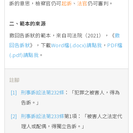
訴的意思，檢察官仍可
起訴
、
法官
仍可審判。
二、範本的來源
撤回告訴狀的範本，來自司法院（2021），《
撤
回告訴狀
》，下載
Word檔(.docx)請點我
，
PDF檔
(.pdf)請點我
。
註腳
刑事訴訟法第232條
：「犯罪之被害人，得為
告訴。」
刑事訴訟法第233條
第1項：「被害人之法定代
理人或配偶，得獨立告訴。」