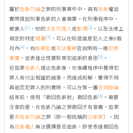
屬於
告訴乃論
之罪的刑事案件中，具有
告訴
權並
實際提起刑事告訴的人會需要。在刑事程序中，
[1]
[2]
被害人
、他的
法定代理人
或
配偶
，以及法律上
[3]
規定的特定
親屬
，可以在知道誰是犯人之後6個
[4]
月內
，向
檢察官
或
司法警察
官說明有一樁
犯罪
[5]
事實
，並表達出想要對罪犯追訴的意思
。
但如果
告訴人
提出告訴後，在後續程序中覺得犯
罪人有付出相當的誠意，而達成和解、覺得不用
再追究犯罪人的刑責時，可以在第一審
言詞辯論
[6]
結束前，使用「撤回告訴狀」撤回告訴
。需要
注意的是，在告訴乃論之罪撤回才有意義，如果
是
非告訴乃論
之罪（即一般訛稱的
公訴罪
），因
為
告訴權人
無法選擇是否追訴，即使表達撤回告