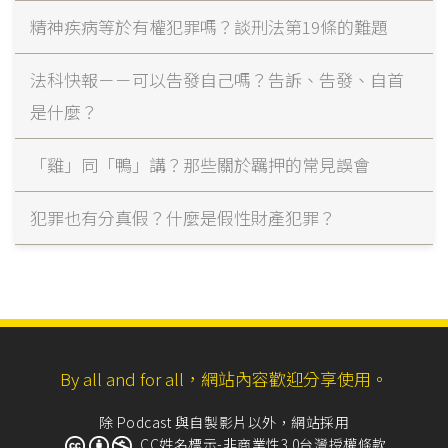
精神疾病等於有權犯罪嗎？談刑法第19條的難題
法科快報－－可以告發自己嗎？告訴、告發、自首
是什麼？
「雞」同「鴨」講？那些關於羈押的常見誤會
犯罪也有分真假？什麼是假性財產犯罪？
By all and for all，網站內容歡迎分享使用。
除 Podcast 與自製影片以外，網站採用
CC姓名標示-非商業性3.0台灣授權條款