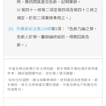
時，應訊問其是否告訴，記明筆錄。
III 第四十一條第二項至第四項及第四十三條之
規定，於前二項筆錄準用之。」
刑事訴訟法第238條
第1項：「告訴乃論之罪，
告訴人於第一審辯論終結前，得撤回其告
訴。」
． 作者及網站無償分享法律知識，範本與範本解說僅供使用者
參考，請詳細閱讀內容，並依個人情況調整。
． 如有任何疑問，請洽詢專業律師。使用者因為使用範本、範
本解說，發生法律爭議或遭受損害，作者及網站不負擔任何
保證責任。