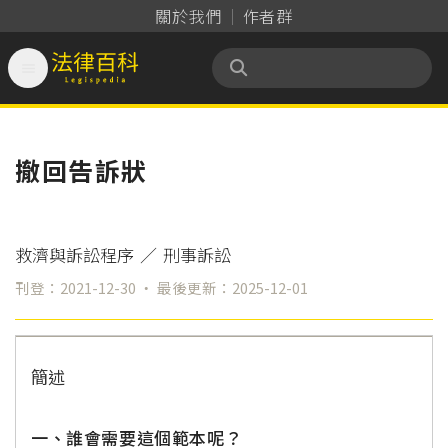
關於我們
作者群

法律百科 Legispedia
撤回告訴狀
救濟與訴訟程序
／
刑事訴訟
刊登：2021-12-30 ‧ 最後更新：2025-12-01
簡述
一、誰會需要這個範本呢？