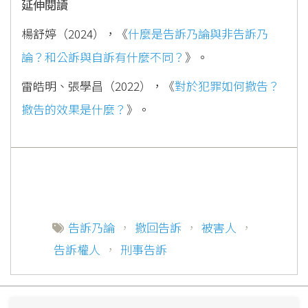
延伸閱讀
楊舒婷（2024），《
什麼是告訴乃論與非告訴乃
論？和公訴與自訴有什麼不同？
》。
雷皓明、張學昌（2022），《
對於犯罪如何撤告？
撤告的效果是什麼？
》。
告訴乃論
，
撤回告訴
，
被害人
，
告訴權人
，
刑事告訴