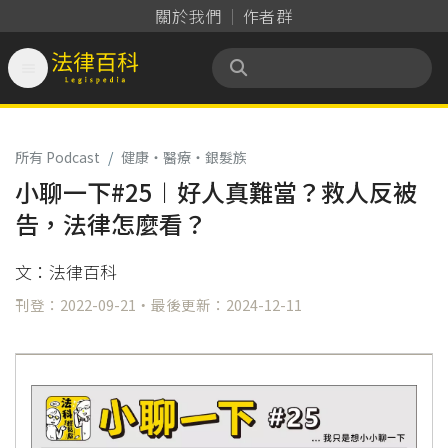
關於我們
作者群

法律百科 Legispedia
所有 Podcast
/
健康‧醫療‧銀髮族
小聊一下#25︱好人真難當？救人反被
告，法律怎麼看？
文：法律百科
刊登：2022-09-21・最後更新：2024-12-11