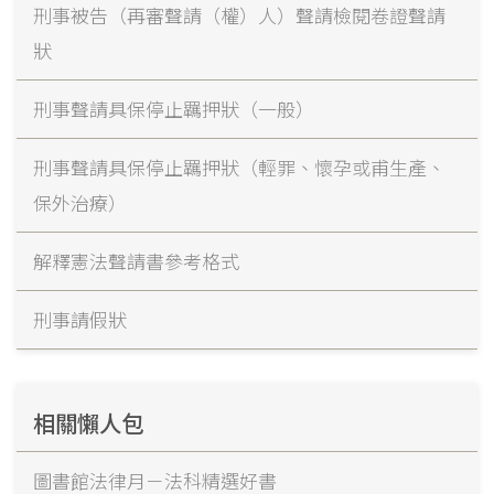
刑事被告（再審聲請（權）人）聲請檢閱卷證聲請
狀
刑事聲請具保停止羈押狀（一般）
刑事聲請具保停止羈押狀（輕罪、懷孕或甫生產、
保外治療）
解釋憲法聲請書參考格式
刑事請假狀
相關懶人包
圖書館法律月－法科精選好書