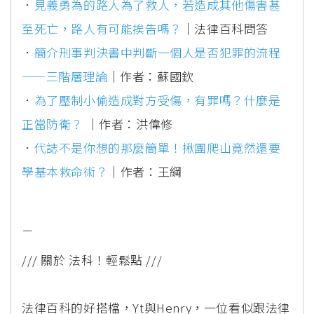
．
見義勇為的路人為了救人，若造成其他傷害甚
至死亡，路人有可能挨告嗎？
｜法律百科問答
．
簡介刑事判決書中判斷一個人是否犯罪的流程
——三階層理論
｜作者：蘇國欽
．
為了壓制小偷造成對方受傷，有罪嗎？什麼是
正當防衛？
｜作者：洪偉修
．
代誌不是你想的那麼簡單！揪團爬山竟然還要
學基本救命術？
｜作者：王綱
－
/// 關於 法科！輕鬆點 ///
法律百科的好搭檔，Yt與Henry，⼀位看似跟法律