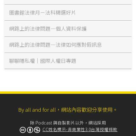
圖書館法律月－法科精選好片
網路上的法律問題—個人資料保護
網路上的法律問題—法律如何應對假訊息
聊聊隱私權｜國際人權日專題
By all and for all，網站內容歡迎分享使用。
除 Podcast 與自製影片以外，網站採用
CC姓名標示-非商業性3.0台灣授權條款