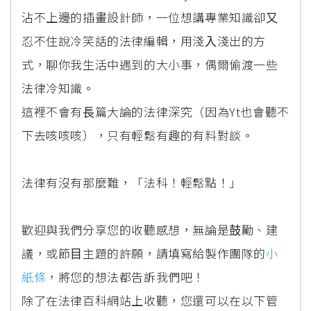
沾不上邊的插畫設計師，⼀位想講專業知識卻⼜
忍不住說冷笑話的法律編輯，⽤淺⼊淺出的⽅
式，聊你我⽣活中遇到的⼤⼩事，偶爾偷渡⼀些
法律冷知識。
這裡不會有⻑篇⼤論的法律深究（因為Yt也會聽不
下去咳咳咳），只有輕鬆有趣的有料對談。
法律有沒有那麼難，「法科！輕鬆點！」
歡迎與我們分享您的收聽感想，無論是⿎勵、建
議，或節⽬主題的許願，請填寫給製作團隊的
⼩
紙條
，將您的想法都告訴我們吧！
除了在法律百科網站上收聽，您還可以在以下管