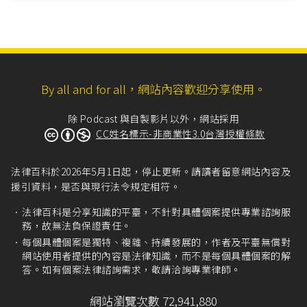
By all and for all，網站內容歡迎分享使用。
除 Podcast 與自製影片以外，網站採用
CC姓名標示-非商業性3.0台灣授權條款
法律百科於2026年5月1日起，停止更新。請讀者留意網站內容及
援引資料，是否與現行法令規定相符。
法律百科是分享知識的平臺，不針對具體個案提供專業諮詢服
務，故無法負保證責任。
每個具體個案是獨特、複雜、持續發展的，作者及平臺無償對
網站使用者提供的內容是法律知識，而不是每個具體個案的解
答。如有個案法律諮詢需求，敬請洽詢專業律師。
網站瀏覽次數 72,941,880