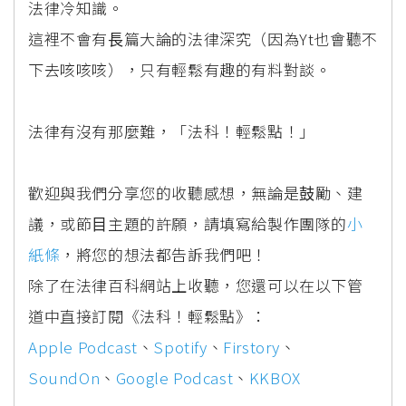
法律冷知識。
這裡不會有⻑篇⼤論的法律深究（因為Yt也會聽不
下去咳咳咳），只有輕鬆有趣的有料對談。
法律有沒有那麼難，「法科！輕鬆點！」
歡迎與我們分享您的收聽感想，無論是⿎勵、建
議，或節⽬主題的許願，請填寫給製作團隊的
⼩
紙條
，將您的想法都告訴我們吧！
除了在法律百科網站上收聽，您還可以在以下管
道中直接訂閱《法科！輕鬆點》：
Apple Podcast
、
Spotify
、
Firstory
、
SoundOn
、
Google Podcast
、
KKBOX