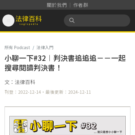
關於我們
作者群

法律百科 Legispedia
所有 Podcast
/
法律入門
小聊一下#32︱判決書追追追－－一起
搜尋閱讀判決書！
文：法律百科
刊登：2022-12-14・最後更新：2024-12-11