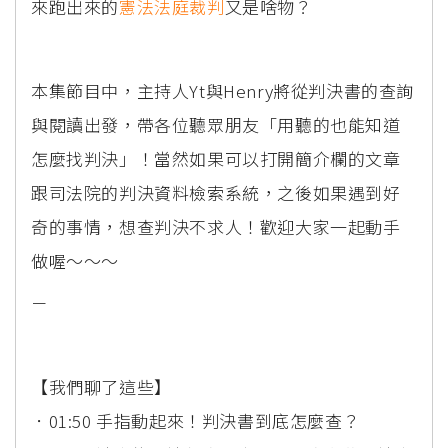
來跑出來的
憲法法庭
裁判
又是啥物？
本集節目中，主持人Yt與Henry將從判決書的查詢
與閱讀出發，帶各位聽眾朋友「用聽的也能知道
怎麼找判決」！當然如果可以打開簡介欄的文章
跟司法院的判決資料檢索系統，之後如果遇到好
奇的事情，想查判決不求人！歡迎大家一起動手
做喔～～～
－
【我們聊了這些】
．01:50 手指動起來！判決書到底怎麼查？