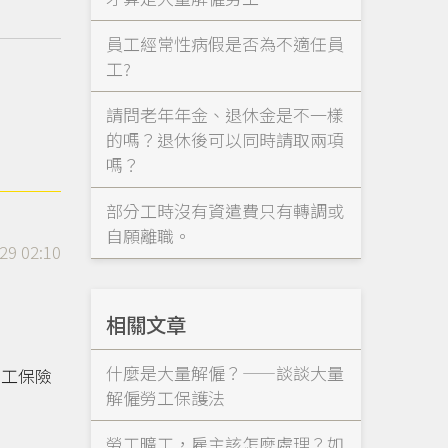
員工經常性病假是否為不適任員
工?
請問老年年金、退休金是不一樣
的嗎？退休後可以同時請取兩項
嗎？
部分工時沒有資遣費只有轉調或
自願離職。
29 02:10
相關文章
什麼是大量解僱？——談談大量
勞工保險
解僱勞工保護法
勞工曠工，雇主該怎麼處理？如