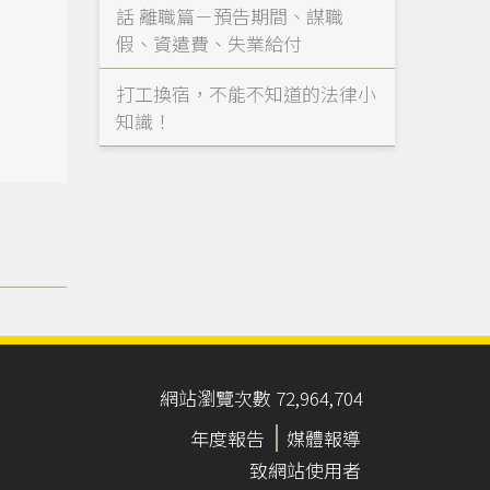
話 離職篇－預告期間、謀職
假、資遣費、失業給付
打工換宿，不能不知道的法律小
知識！
網站瀏覽次數 72,964,704
年度報告
媒體報導
致網站使用者