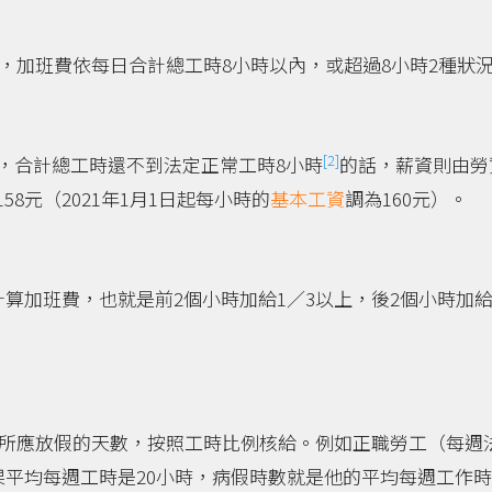
，加班費依每日合計總工時8小時以內，或超過8小時2種狀
[2]
，合計總工時還不到法定正常工時8小時
的話，薪資則由勞
8元（2021年1月1日起每小時的
基本工資
調為160元）。
計算加班費，也就是前2個小時加給1／3以上，後2個小時加給
所應放假的天數，按照工時比例核給。例如正職勞工（每週
果平均每週工時是20小時，病假時數就是他的平均每週工作