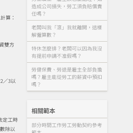
造成公司損失，勞工須負賠償責
任嗎？
況計算：
老闆叫我「滾」我就離開，這樣
解僱算數？
資雙方
特休怎麼排？老闆可以因為我沒
有提前申請不准假嗎？
勞健保費、勞退是雇主全部負擔
嗎？雇主能從勞工的薪資中預扣
2／3以
嗎？
相關範本
法定工時
部分時間工作勞工勞動契約參考
時數除以
範本