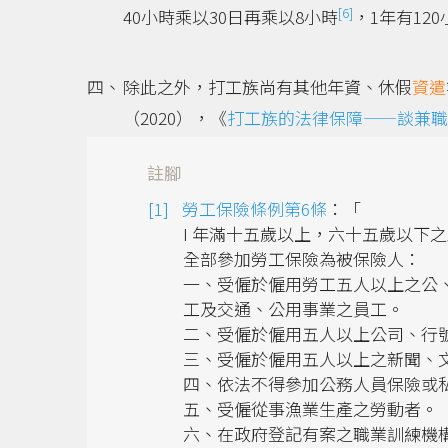
[6]
40小時乘以30日再乘以8小時
，1年有120
除此之外，打工族尚有其他年資、休假
資遣
（2020），《
打工族的法律保障——談兼職
註腳
勞工保險條例第6條
：「
I 年滿十五歲以上，六十五歲以下
全部參加勞工保險為被保險人：
一、受僱於僱用勞工五人以上之公
工及交通、公用事業之員工。
二、受僱於僱用五人以上公司、行
三、受僱於僱用五人以上之新聞、
四、依法不得參加公務人員保險或
五、受僱從事漁業生產之勞動者。
六、在政府登記有案之職業訓練機