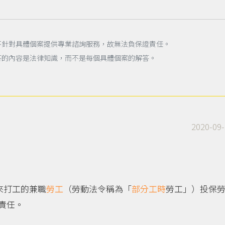
不針對具體個案提供專業諮詢服務，故無法負保證責任。
答的內容是法律知識，而不是每個具體個案的解答。
2020-09-
來打工的兼職
勞工
（勞動法令稱為「
部分工時
勞工」）投保
責任。