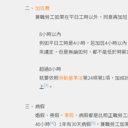
加班費
兼職勞工如果在平日工時以外，同意再加班
8小時以內
例如平日工時是4小時，若加班4小時以內
來議定，但是無論如何，都不能低於時薪15
超過8小時
就要依照
勞動基準法
第24條第1項，加成
[3]
上
。
病假
婚假、喪假、
事假
、病假都是比照正職勞工
[4]
[5]
40小時
）1年有30天病假
，兼職勞工如