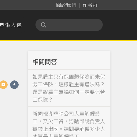
關於我們
作者群
懶人包

相關問答
如果雇主只有保團體保險而未保
勞工保險，這樣雇主有違法嗎？
還是說雇主無論如何一定要保勞
工保險？
新聞報導華映公司大量解僱勞
工，又欠工資，勞動部說負責人
被禁止出國。請問要解僱多少人
才算是大量解僱勞工