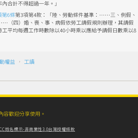
年內合計不得超過一年。」
第6條
第3項第4款：「陸、勞動條件基準：……三、例假、
……（四）婚、喪、事、病假依勞工請假規則辦理，其請假
工平均每週工作時數除以40小時乘以應給予請假日數乘以8
動權益
，
工讀
ll，網站內容歡迎分享使用。
CC姓名標示-非商業性3.0台灣授權條款