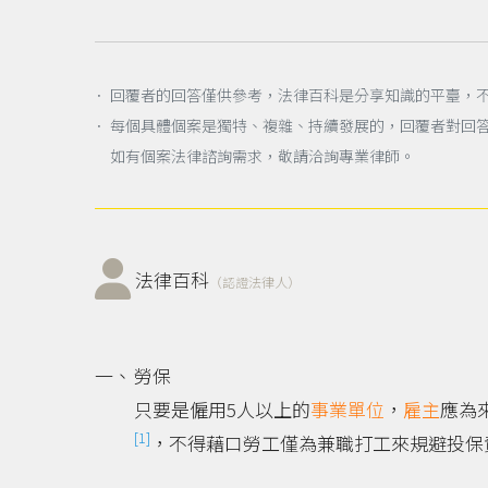
． 回覆者的回答僅供參考，法律百科是分享知識的平臺，
． 每個具體個案是獨特、複雜、持續發展的，回覆者對回
如有個案法律諮詢需求，敬請洽詢專業律師。
法律百科
（認證法律人）
勞保
只要是僱用5人以上的
事業單位
，
雇主
應為
[1]
，不得藉口勞工僅為兼職打工來規避投保