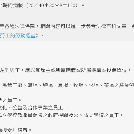
小時的病假（20／40＊30＊8＝120）。
等各種法律保障，相關內容可以進一步參考法律百科文章：
勞工的勞動權益
》。
之左列勞工，應以其雇主或所屬團體或所屬機構為投保單位，
、民營工廠、礦場、鹽場、農場、牧場、林場、茶場之產業
號之員工。
文化、公益及合作事業之員工。
私立學校教職員保險之政府機關及公、私立學校之員工。
構接受訓練者。