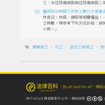
三、未住院傷病假與住院傷病假二
僱用部分時間工作勞工應行注意事項
休息日、休假、請假等相關權益：
之時數，得參考下列方式計給：按勞
小時。」
兼職勞工
，
打工
，
部分工時勞工
，
勞
‧
By all and for a
除 Podcast 與自製影片以外，網站採用