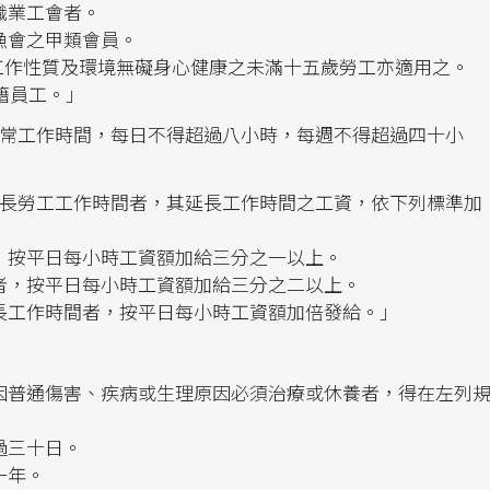
職業工會者。
漁會之甲類會員。
其工作性質及環境無礙身心健康之未滿十五歲勞工亦適用之。
國籍員工。」
正常工作時間，每日不得超過八小時，每週不得超過四十小
延長勞工工作時間者，其延長工作時間之工資，依下列標準加
，按平日每小時工資額加給三分之一以上。
者，按平日每小時工資額加給三分之二以上。
長工作時間者，按平日每小時工資額加倍發給。」
因普通傷害、疾病或生理原因必須治療或休養者，得在左列
過三十日。
一年。