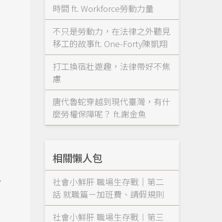
時間 ft. Workforce勞動力量
不只是勞動力，在法律之外聽見
移工的故事ft. One-Forty陳凱翔
打工換宿壯遊趣，法律帶好不焦
慮
唐代魯蛇穿越到現代臺灣，有什
麼勞權保障呢？ ft.謝金魚
相關懶人包
規
社會小鮮肝 職場生存戰｜第二
話 就職篇－加班費、請假規則
社會小鮮肝 職場生存戰︱第三