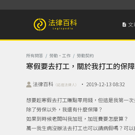
文

法律百科 Legispedia
所有問答
/
勞動‧工作
/
勞動契約
寒假要去打工，關於我打工的保障
法律百科
‧
2019-12-13 08:32
（認證法律人）
想要趁寒假去打工賺點零用錢，但這是我第一次
除了勞保以外，我還有什麼保障？
如果到時候老闆叫我加班，加班費要怎麼算？
萬一我生病沒辦法去打工也可以請病假嗎？可以