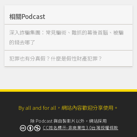
相關Podcast
深入詐騙集團：常見騙術、難抓的幕後首腦、被騙
的錢去哪了
犯罪也有分真假？什麼是假性財產犯罪？
By all and for all，網站內容歡迎分享使用。
除 Podcast 與自製影片以外，網站採用
CC姓名標示-非商業性3.0台灣授權條款