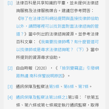
法律百科是共享知識的平臺，並未提供法律諮
詢服務及法律服務媒合。建議您參考問答：
《
除了在法律百科網站提問與直接找律師協助
以外，請問哪裡可以找到面對面法律諮詢的管
道？
》當中列出的法律諮詢資源。並參考法律
百科文章：《
我需要找律師嗎？有什麼管道可
以找律師或是尋求法律諮詢呢？（下）
》當中
所提到的資源尋求協助。
自由時報（2020），《
「撿到變竊盜」引發網
路熱議 南科保警說明原因
》。
通訊保障及監察法
第5條
、
第6條
、
第7條
。
通訊保障及監察法第18條之1
第1項：「依第五
條、第六條或第七條規定執行通訊監察，取得