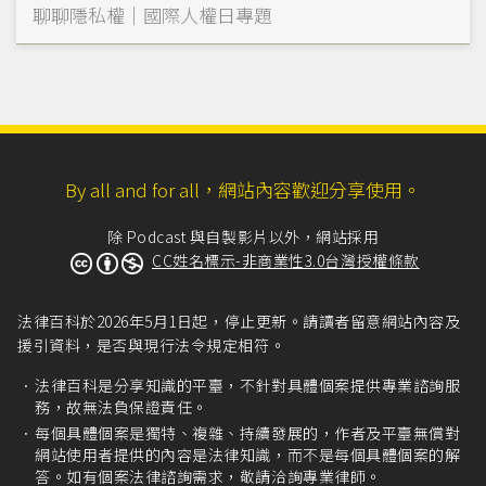
聊聊隱私權｜國際人權日專題
By all and for all，網站內容歡迎分享使用。
除 Podcast 與自製影片以外，網站採用
CC姓名標示-非商業性3.0台灣授權條款
法律百科於2026年5月1日起，停止更新。請讀者留意網站內容及
援引資料，是否與現行法令規定相符。
法律百科是分享知識的平臺，不針對具體個案提供專業諮詢服
務，故無法負保證責任。
每個具體個案是獨特、複雜、持續發展的，作者及平臺無償對
網站使用者提供的內容是法律知識，而不是每個具體個案的解
答。如有個案法律諮詢需求，敬請洽詢專業律師。