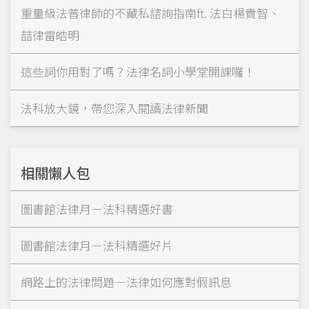
重量級法普律師的不藏私諮詢指南ft. 法白楊貴智、
喆律雷皓明
這些詞你用對了嗎？法律名詞小學堂開課囉！
法科放大鏡，帶您深入閱讀法律新聞
相關懶人包
圖書館法律月－法科精選好書
圖書館法律月－法科精選好片
網路上的法律問題—法律如何應對假訊息