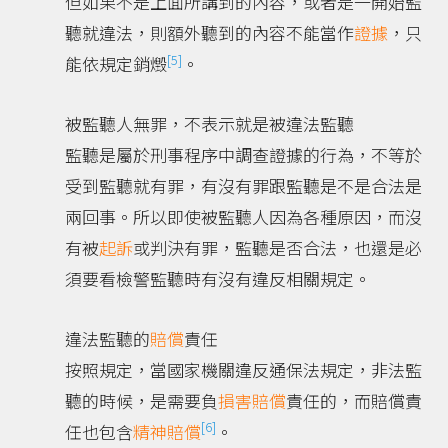
但如果不是上面所講到的內容，或者是一開始監
聽就違法，則額外聽到的內容不能當作
證據
，只
[5]
能依規定銷燬
。
被監聽人無罪，不表示就是被違法監聽
監聽是屬於刑事程序中調查證據的行為，不等於
受到監聽就有罪，有沒有罪跟監聽是不是合法是
兩回事。所以即使被監聽人因為各種原因，而沒
有被
起訴
或判決有罪，監聽是否合法，也還是必
須要看檢警監聽時有沒有違反相關規定。
違法監聽的
賠償
責任
按照規定，當國家機關違反通保法規定，非法監
聽的時候，是需要負
損害賠償
責任的，而賠償責
[6]
任也包含
精神賠償
。