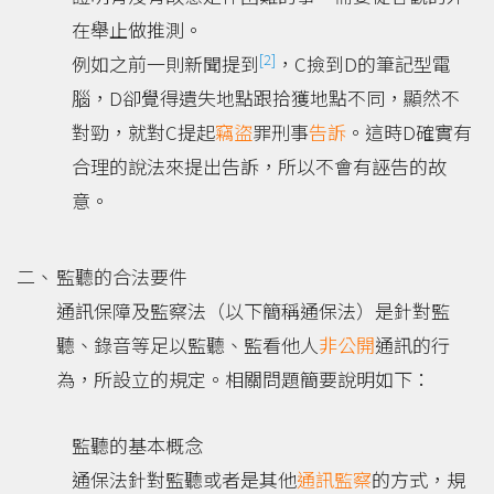
在舉止做推測。
[2]
例如之前一則新聞提到
，C撿到D的筆記型電
腦，D卻覺得遺失地點跟拾獲地點不同，顯然不
對勁，就對C提起
竊盜
罪刑事
告訴
。這時D確實有
合理的說法來提出告訴，所以不會有誣告的故
意。
監聽的合法要件
通訊保障及監察法（以下簡稱通保法）是針對監
聽、錄音等足以監聽、監看他人
非公開
通訊的行
為，所設立的規定。相關問題簡要說明如下：
監聽的基本概念
通保法針對監聽或者是其他
通訊監察
的方式，規