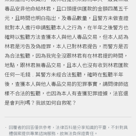
毒品安非他命給林君，且口頭提供匯款的金額四萬五千
元，且時間也明白指出，及毒品數量，且警方未做查證
就對本人進行申請監聽本人之行為，在半年之後警方也
確時以監聽方法查獲本人與他人毒品交易，但本人認為
林君是污告及偽證罪，本人已對林君提告，而警方是否
為合法監聽，因為我完全沒跟林君有在林君提的時間，
地點，跟林君無毒品交易，且本人也沒有收到林君匯款
任何一毛錢﹒其警方未經合法監聽，確時在監聽半年
後，查獲本人與他人毒品交易的犯罪事實，請問律師這
樣不合法的監聽，也因為本人有查獲犯罪證據，法官還
是會判刑嗎？我該如何自救呢？
． 回覆者的回答僅供參考，法律百科是分享知識的平臺，不針對具
體個案提供專業諮詢服務，故無法負保證責任。