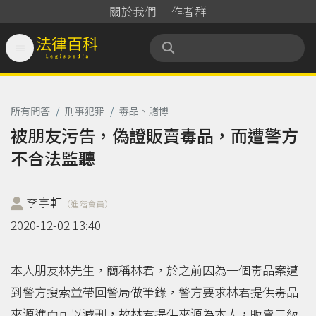
關於我們
作者群

法律百科 Legispedia
所有問答
/
刑事犯罪
/
毒品、賭博
被朋友污告，偽證販賣毒品，而遭警方
不合法監聽
李宇軒
（進階會員）
2020-12-02 13:40
本人朋友林先生，簡稱林君，於之前因為一個毒品案遭
到警方搜索並帶回警局做筆錄，警方要求林君提供毒品
來源進而可以減刑，故林君提供來源為本人，販賣二級