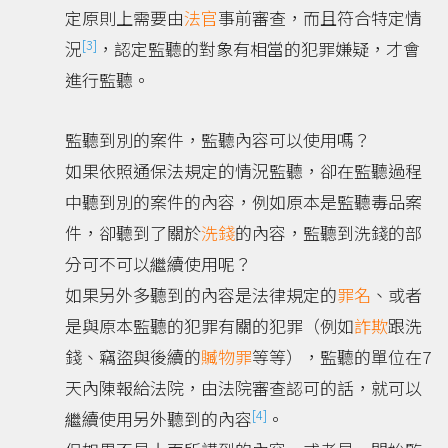
定原則上需要由
法官
事前審查，而且符合特定情
[3]
況
，認定監聽的對象有相當的犯罪嫌疑，才會
進行監聽。
監聽到別的案件，監聽內容可以使用嗎？
如果依照通保法規定的情況監聽，卻在監聽過程
中聽到別的案件的內容，例如原本是監聽毒品案
件，卻聽到了關於
洗錢
的內容，監聽到洗錢的部
分可不可以繼續使用呢？
如果另外多聽到的內容是法律規定的
罪名
、或者
是與原本監聽的犯罪有關的犯罪（例如
詐欺
跟洗
錢、竊盜與後續的
贓物罪
等等），監聽的單位在7
天內陳報給法院，由法院審查認可的話，就可以
[4]
繼續使用另外聽到的內容
。