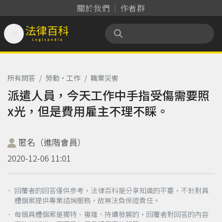
關於我們
作者群

法律百科 Legispedia
所有問答
/
勞動‧工作
/
職業災害
派遣人員，今天工作中手指受傷需要照
x光，但是費用雇主不理不睬。
匿名（進階會員）
2020-12-06 11:01
． 回覆者的回答僅供參考，法律百科是分享知識的平臺，不針對具
體個案提供專業諮詢服務，故無法負保證責任。
． 每個具體個案是獨特、複雜、持續發展的，回覆者對回答的內容