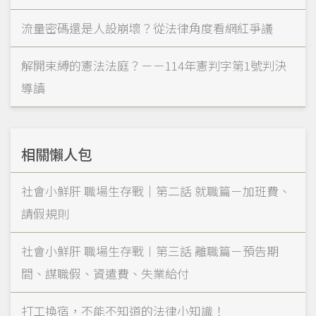
流量密碼還是人設崩壞？從法律角度看網紅爭議
解開束縛的憲法法庭？－－114年憲判字第1號判決
導讀
相關懶人包
社會小鮮肝 職場生存戰｜第二話 就職篇－加班費、
請假規則
社會小鮮肝 職場生存戰︱第三話 離職篇－預告期
間、謀職假、資遣費、失業給付
打工換宿，不能不知道的法律小知識！