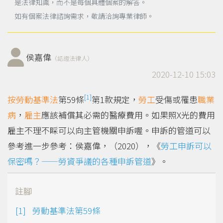
是法律知識，而不是每個具體個案的解答。
如有個案法律諮詢需求，敬請洽詢專業律師。
侯嘉偉
（認證法律人）
2020-12-10 15:03
[1]
按
勞動基準法
第59條
第1款規定，
勞工
受傷或罹患
職業
病
，
雇主
應該補償其必需的醫療費用。如果照X光的費用
雇主不理不睬可以向主管機關申訴喔。申訴的管道可以
參考進一步參考：侯嘉偉，（2020），《
勞工申訴可以
保密嗎？——勞資爭議的各種申訴管道
》。
註腳
勞動基準法第59條