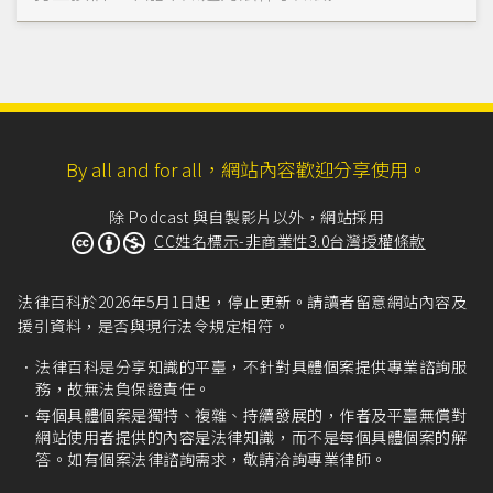
By all and for all，網站內容歡迎分享使用。
除 Podcast 與自製影片以外，網站採用
CC姓名標示-非商業性3.0台灣授權條款
法律百科於2026年5月1日起，停止更新。請讀者留意網站內容及
援引資料，是否與現行法令規定相符。
法律百科是分享知識的平臺，不針對具體個案提供專業諮詢服
務，故無法負保證責任。
每個具體個案是獨特、複雜、持續發展的，作者及平臺無償對
網站使用者提供的內容是法律知識，而不是每個具體個案的解
答。如有個案法律諮詢需求，敬請洽詢專業律師。