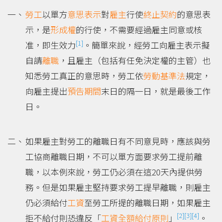
勞工
以單方
意思表示
對
雇主
行使
終止
契約
的意思表
示，是
形成權
的行使，不需要經過雇主同意或核
[1]
准，即生效力
。簡單來說，經勞工向雇主表示擬
自請
離職
，且雇主（包括有任免決定權的主管）也
知悉勞工真正的意思時，勞工依
勞動基準法
規定，
向雇主提出
預告期間
末日的隔一日，就是最後工作
日。
如果雇主對勞工的離職日有不同意見時，應該與勞
工協商離職日期，不可以單方面要求勞工提前離
職，以本例來說，勞工仍必須在這20天內提供勞
務。但是如果雇主堅持要求勞工提早離職，則雇主
仍必須給付
工資
至勞工所提的離職日期，如果雇主
[2]
[3]
[4]
拒不給付則恐違反「
工資全額給付原則
」
。