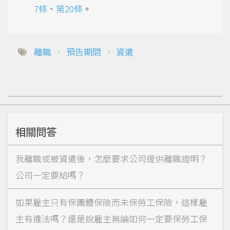
7條
、
第20條
。
離職
，
預告期間
，
資遣
相關問答
我離職或被資遣後，怎麼要求公司提供離職證明？
公司一定要給嗎？
如果雇主只有保團體保險而未保勞工保險，這樣雇
主有違法嗎？還是說雇主無論如何一定要保勞工保