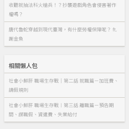
收聽就抽法科火槍兵！？抄襲遊戲角色會侵害著作
權嗎？
唐代魯蛇穿越到現代臺灣，有什麼勞權保障呢？ ft.
謝金魚
相關懶人包
社會小鮮肝 職場生存戰｜第二話 就職篇－加班費、
請假規則
社會小鮮肝 職場生存戰︱第三話 離職篇－預告期
間、謀職假、資遣費、失業給付