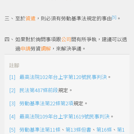
[5]
至於
資遣
，則必須有勞動基準法規定的事由
。
如果對於詢問事項跟
公司
間有所爭執，建議可以透
過
申請
勞資
調解
，來解決爭議。
註腳
最高法院102年台上字第120號民事判決
。
民法第487條前段
規定。
勞動基準法第22條第2項
規定。
最高法院109年台上字第1619號民事判決
。
勞動基準法第11條
、
第13條但書
、
第16條
、
第1