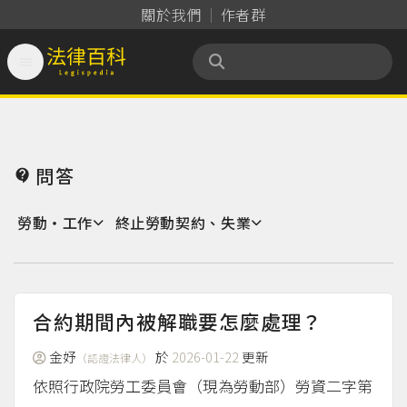
關於我們
作者群

法律百科 Legispedia
問答

勞動‧工作
終止勞動契約、失業
合約期間內被解職要怎麼處理？
金妤
於
2026-01-22
更新
（認證法律人）
依照行政院勞工委員會（現為勞動部）勞資二字第