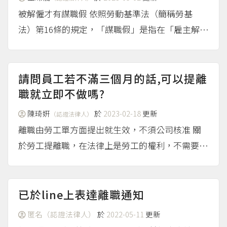
被解僱才有謀職假 依照勞動基準法（簡稱勞基
法）第16條的規定，「謀職假」是指在「雇主解僱
勞工」的預告期間內，勞工為了接軌、另謀工作可
以請假外出，每週最多可以請2個工作天，是法定
的請假理由。若是自己在未被解僱的情況下，想要
請問員工若不滿三個月的話,可以提離
另外到其他地方...
職就立即不做嗎?
（more...）
陳琦姸
於
2023-02-18
更新
（認證法律人）
離職由勞工單方面提出就生效，不須公司核准 關
於勞工提離職，在法律上是勞工的權利，不需要得
到老闆的同意或核准，勞工單方面提出來就會發生
效力。 任職3個月以上的勞工才有預告期間的要求
但員工突然說走就走後，對公司而言，會有人力一
已於line上表達離職通知
時無法調配...
（more...）
匿名（認證法律人）
於
2022-05-11
更新