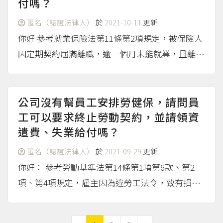
付嗎？
匿名（認證法律人）
於
2021-10-11
更新
你好 參考就業保險法第11條第2項規定，被保險人
因定期契約屆滿離職，逾一個月未能就業，且離職
前一年內，契約期間合計滿六個月以上者，視為非
自願離職，並可以領取就業保險法規定的各項保險
給付，如：失業給付、提早就業獎助津貼、職業訓
公司沒有幫員工安排勞健保，請問員
練生活津貼及育嬰...
工可以要求終止勞動契約，並請領資
（more...）
遣費、失業給付嗎？
匿名（認證法律人）
於
2021-09-29
更新
你好： 參考勞動基準法第14條第1項第6款、第2
項、第4項規定，雇主因為違勞工法令，致有損害
勞工權益之虞者，勞工應自知雇主未依法投保起的
30日內，或在知悉損害結果的30日內向雇主提出終