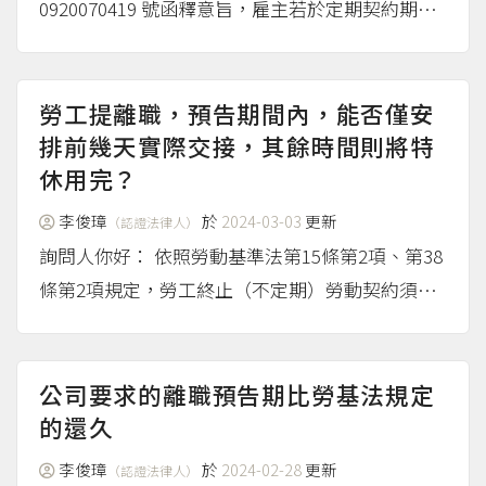
0920070419 號函釋意旨，雇主若於定期契約期滿
前主動終止勞動契約，應符合勞動基準法第11條、
第12條或第13條但書規定之情事。 如依第11條各
款或第13條但書規定終止契...
（more...）
勞工提離職，預告期間內，能否僅安
排前幾天實際交接，其餘時間則將特
休用完？
李俊璋
於
2024-03-03
更新
（認證法律人）
詢問人你好： 依照勞動基準法第15條第2項、第38
條第2項規定，勞工終止（不定期）勞動契約須進
行預告；特別休假則由勞工自行排定。預告期間勞
工仍屬在職期間，如因個人因素可以自行排定特別
休假。 實務上，勞工離職前工作交接屬契約終止
公司要求的離職預告期比勞基法規定
的附隨義務（行...
的還久
（more...）
李俊璋
於
2024-02-28
更新
（認證法律人）