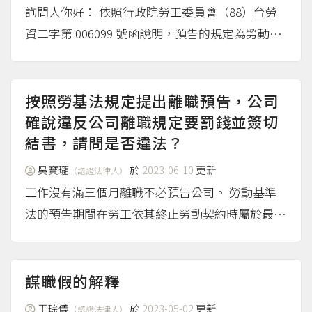
詢問人你好： 依照行政院勞工委員會（88）台勞
資二字第 006099 號函說明，預告的規定為勞動條
件最低標準。因此如果勞資雙方約定勞工離職需有
較勞動基準法為長的預告期間，是較勞動基準法為
低的勞動條件，該部份約定無效。無效部份，則以
按照勞基法規定提出離職預告，公司
勞動基準法...
確說違反公司離職規定要罰錢並簽切
（more...）
結書，請問是否違法？
吳寶瓏
於
2023-06-10
更新
（認證法律人）
工作沒有滿三個月離職不必預告公司。 勞動基準
法的預告期間在勞工依其終止勞動契約時屬於最低
標準，勞工與雇主間的勞動契約中約定的預告期
間，只能比這個勞動基準法上的規定還短，換句話
說未滿三個月，約定須提前十日預告離職的約定，
謀職假的解釋
應屬無效。...
（more...）
王琮儀
於
2023-05-02
更新
（認證法律人）