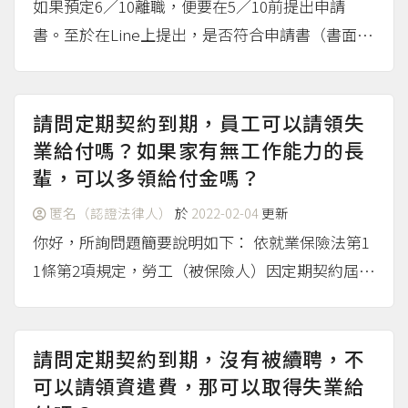
如果預定6／10離職，便要在5／10前提出申請
書。至於在Line上提出，是否符合申請書（書面方
式）的規定，最好向公司方面問清楚。
（mor
e...）
請問定期契約到期，員工可以請領失
業給付嗎？如果家有無工作能力的長
輩，可以多領給付金嗎？
匿名（認證法律人）
於
2022-02-04
更新
你好，所詢問題簡要說明如下： 依就業保險法第1
1條第2項規定，勞工（被保險人）因定期契約屆滿
離職，逾一個月未能就業，且離職前一年內，契約
期間合計滿六個月以上，可以領取失業給付。 另
依照就業保險法第19-1條規定，失業給付眷屬加給
請問定期契約到期，沒有被續聘，不
的範圍，指受...
可以請領資遣費，那可以取得失業給
（more...）