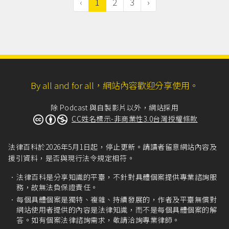
‹
1
2
3
›
止契約的要求，雇主應依照勞動基準法第17條規定
發給資遣費...
（more...）
By all and for all，網站內容歡迎分享使用。
除 Podcast 與自製影片以外，網站採用
CC姓名標示-非商業性3.0台灣授權條款
法律百科於2026年5月1日起，停止更新。請讀者留意網站內容及
援引資料，是否與現行法令規定相符。
法律百科是分享知識的平臺，不針對具體個案提供專業諮詢服
務，故無法負保證責任。
每個具體個案是獨特、複雜、持續發展的，作者及平臺無償對
網站使用者提供的內容是法律知識，而不是每個具體個案的解
答。如有個案法律諮詢需求，敬請洽詢專業律師。